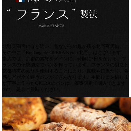
北野天満宮にほど近い、昔ながらの趣が残る北野商店街。
その中に「Boulangerie OPERA Kyoto 北野」はございます。
当店では、京都の素材をメインに、発酵に3日をかける、フ
ランスの伝統製法でパンを作っています。フランスの製法と
京都特有の素材を使用することにより、風味や口当たり、食
感などが全く違うパンができあがります。手間ひまを惜しま
ず丁寧に作ったOPERAのパンは、催事限定で購入できます
ので、是非ご賞味ください。